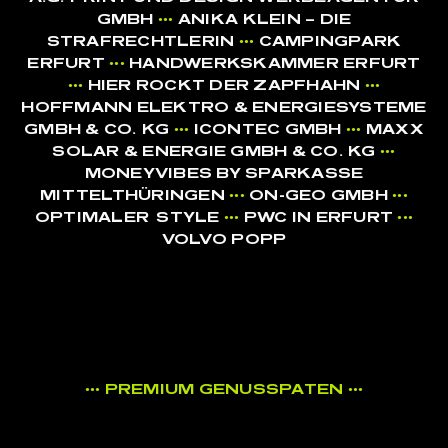
GMBH
•••
ANIKA KLEIN – DIE
STRAFRECHTLERIN
•••
CAMPINGPARK
ERFURT
•••
HANDWERKSKAMMER ERFURT
•••
HIER ROCKT DER ZAPFHAHN
•••
HOFFMANN ELEKTRO & ENERGIESYSTEME
GMBH & CO. KG
•••
ICONTEC GMBH
•••
MAXX
SOLAR & ENERGIE GMBH & CO. KG
•••
MONEYVIBES BY SPARKASSE
MITTELTHÜRINGEN
•••
ON-GEO GMBH
•••
OPTI
MALER
STYLE
•••
PWC IN ERFURT
•••
VOLVO POPP
••• PREMIUM GENUSSPATEN •••